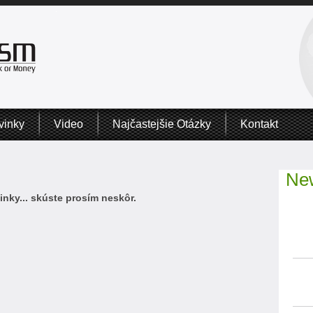
vinky
Video
Najčastejšie Otázky
Kontakt
New
nky... skúste prosím neskôr.