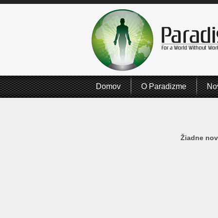
Domov
O Paradizme
No
Žiadne novi