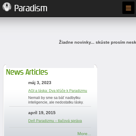
≡
Paradism
Žiadne novinky... skúste prosím nesk
News Articles
máj 3, 2023
AGI a láska: Dva kľúče k Paradizmu
Nemali by sme sa báť nadbytku
inteligencie, ale nedostatku lásky.
apríl 19, 2015
Deň Paradizmu – tlačová správa
More...