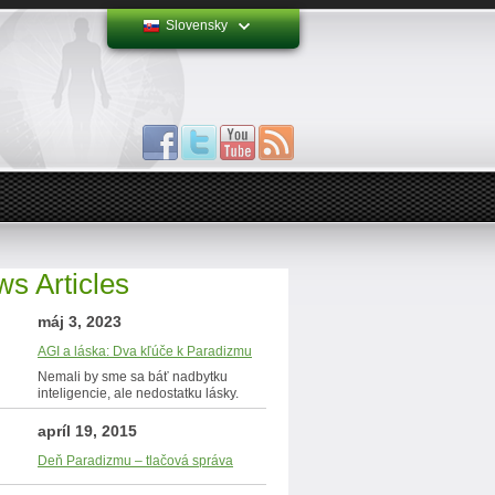
Slovensky
s Articles
máj 3, 2023
AGI a láska: Dva kľúče k Paradizmu
Nemali by sme sa báť nadbytku
inteligencie, ale nedostatku lásky.
apríl 19, 2015
Deň Paradizmu – tlačová správa