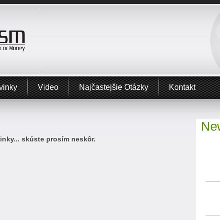
vinky
Video
Najčastejšie Otázky
Kontakt
New
nky... skúste prosím neskôr.