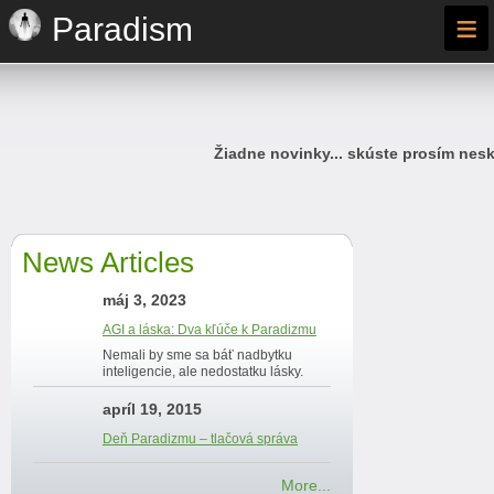
≡
Paradism
Žiadne novinky... skúste prosím nesk
News Articles
máj 3, 2023
AGI a láska: Dva kľúče k Paradizmu
Nemali by sme sa báť nadbytku
inteligencie, ale nedostatku lásky.
apríl 19, 2015
Deň Paradizmu – tlačová správa
More...