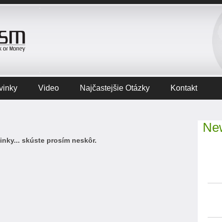
vinky
Video
Najčastejšie Otázky
Kontakt
New
nky... skúste prosím neskôr.