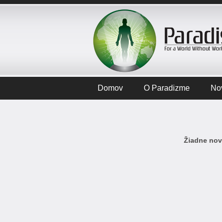
Domov
O Paradizme
No
Žiadne novi