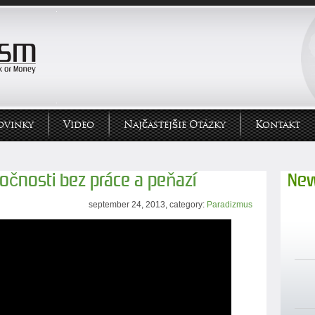
ovinky
Video
Najčastejšie Otázky
Kontakt
ločnosti bez práce a peňazí
New
september 24, 2013, category:
Paradizmus