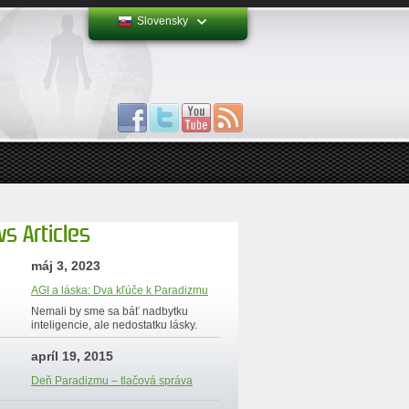
Slovensky
s Articles
máj 3, 2023
AGI a láska: Dva kľúče k Paradizmu
Nemali by sme sa báť nadbytku
inteligencie, ale nedostatku lásky.
apríl 19, 2015
Deň Paradizmu – tlačová správa