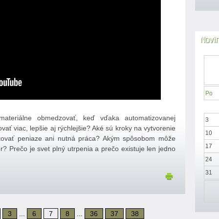
Novi
Po
ateriálne obmedzovať, keď vďaka automatizovanej
3
ť viac, lepšie aj rýchlejšie? Aké sú kroky na vytvorenie
10
istovať peniaze ani nutná práca? Akým spôsobom môže
17
r? Prečo je svet plný utrpenia a prečo existuje len jedno
24
31
3
...
6
7
8
...
36
37
38