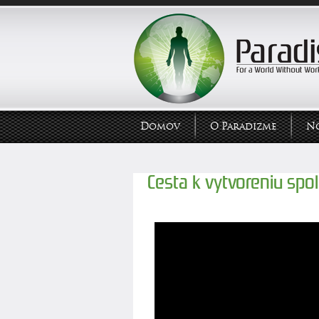
Domov
O Paradizme
N
Cesta k vytvoreniu spo