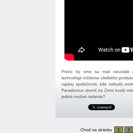
Prečo by sme sa mali neustále m
technológii môžeme všetkého produkova
rajskej spoločnosti, kde nebudú ex
Paradizmus stvoriť na Zemi trvalý mie
jediné možné riešenie?
Choď na stránku
1
2