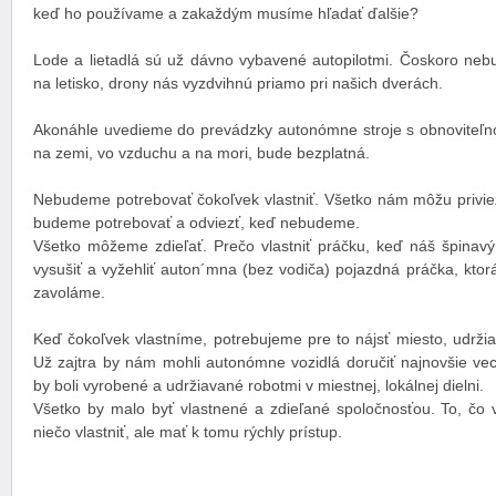
keď ho používame a zakaždým musíme hľadať ďalšie?
Lode a lietadlá sú už dávno vybavené autopilotmi. Čoskoro neb
na letisko, drony nás vyzdvihnú priamo pri našich dverách.
Akonáhle uvedieme do prevádzky autonómne stroje s obnoviteľn
na zemi, vo vzduchu a na mori, bude bezplatná.
Nebudeme potrebovať čokoľvek vlastniť. Všetko nám môžu privie
budeme potrebovať a odviezť, keď nebudeme.
Všetko môžeme zdieľať. Prečo vlastniť práčku, keď náš špinavý
vysušiť a vyžehliť auton´mna (bez vodiča) pojazdná práčka, kto
zavoláme.
Keď čokoľvek vlastníme, potrebujeme pre to nájsť miesto, udržiav
Už zajtra by nám mohli autonómne vozidlá doručiť najnovšie vec
by boli vyrobené a udržiavané robotmi v miestnej, lokálnej dielni.
Všetko by malo byť vlastnené a zdieľané spoločnosťou. To, čo v
niečo vlastniť, ale mať k tomu rýchly prístup.