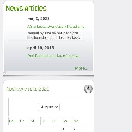
News Articles
máj 3, 2023
AGI a láska: Dva kľúče k Paradizmu
Nemali by sme sa báť nadbytku
inteligencie, ale nedostatku lásky.
apríl 19, 2015
Deň Paradizmu – tlačová správa
More...
Novinky v roku 2026
Po
Ut
St
Št
Pi
So
Ne
1
2