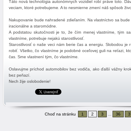
Táto nová technológia autonómnych vozidiel robí práve toto. Dá
veciam, ktoré potrebujeme. A to nesmierne zmení náš spôsob živo
Nakupovanie bude nahradené zdieľaním. Na vlastníctvo sa bude
iracionálne a staromódne.
A podstatou skutočnosti je to, že čím menej vlastníme, tým sa 
vlastníme, potrebuje nejakú starostlivosť.
Starostlivosť o naše veci nám berie čas a energiu. Slobodou je 
robiť. Všetko, čo vlastníme je podobné oceľovej guli na reťazi, 
čas. Sme vlastnení tým, čo vlastníme.
Oslavujme príchod automobilov bez vodiča, ako ďalší vážny krok
bez peňazí.
Nech žije oslobodenie!
Choď na stránku
1
2
3
...
36
3