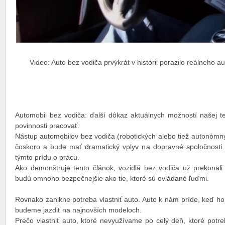
Video: Auto bez vodiča prvýkrát v histórii porazilo reálneho 
Automobil bez vodiča: ďalší dôkaz aktuálnych možností našej te
povinnosti pracovať.
Nástup automobilov bez vodiča (robotických alebo tiež autonómny
čoskoro a bude mať dramatický vplyv na dopravné spoločnosti. 
týmto prídu o prácu.
Ako demonštruje tento článok, vozidlá bez vodiča už prekonali 
budú omnoho bezpečnejšie ako tie, ktoré sú ovládané ľuďmi.
Rovnako zanikne potreba vlastniť auto. Auto k nám príde, keď h
budeme jazdiť na najnovších modeloch.
Prečo vlastniť auto, ktoré nevyužívame po celý deň, ktoré potr