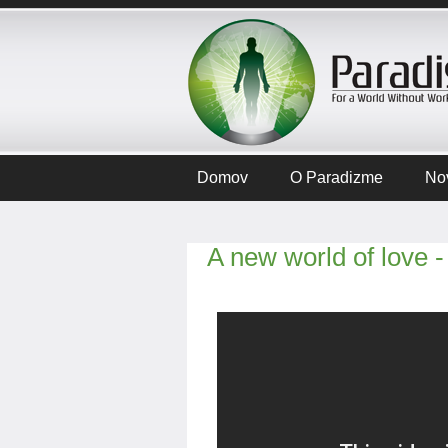
Domov
O Paradizme
No
A new world of love -