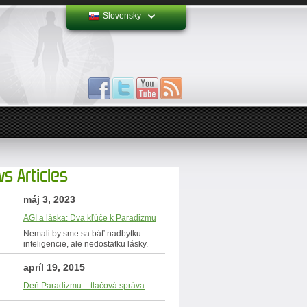
Slovensky
s Articles
máj 3, 2023
AGI a láska: Dva kľúče k Paradizmu
Nemali by sme sa báť nadbytku
inteligencie, ale nedostatku lásky.
apríl 19, 2015
Deň Paradizmu – tlačová správa