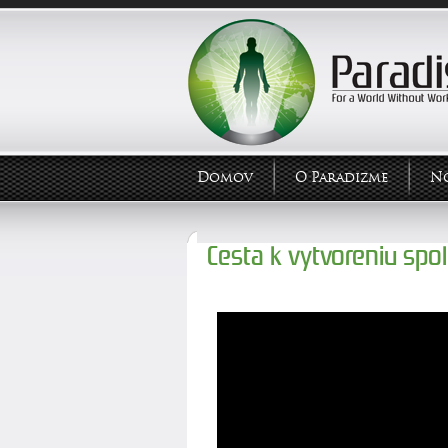
Domov
O Paradizme
N
Cesta k vytvoreniu spo