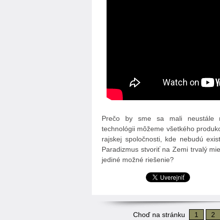
Prečo by sme sa mali neustále m
technológii môžeme všetkého produkova
rajskej spoločnosti, kde nebudú ex
Paradizmus stvoriť na Zemi trvalý mie
jediné možné riešenie?
Choď na stránku
1
2