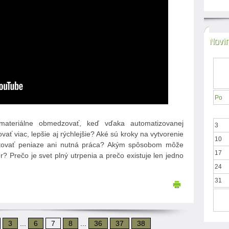
Novi
Po
ateriálne obmedzovať, keď vďaka automatizovanej
3
ť viac, lepšie aj rýchlejšie? Aké sú kroky na vytvorenie
10
istovať peniaze ani nutná práca? Akým spôsobom môže
17
r? Prečo je svet plný utrpenia a prečo existuje len jedno
24
31
3
...
6
7
8
...
36
37
38