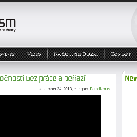
ovinky
Video
Najčastejšie Otázky
Kontakt
ločnosti bez práce a peňazí
New
september 24, 2013, category:
Paradizmus