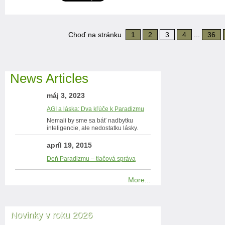
Choď na stránku
1
2
3
4
...
36
News Articles
máj 3, 2023
AGI a láska: Dva kľúče k Paradizmu
Nemali by sme sa báť nadbytku
inteligencie, ale nedostatku lásky.
apríl 19, 2015
Deň Paradizmu – tlačová správa
More...
Novinky v roku 2026