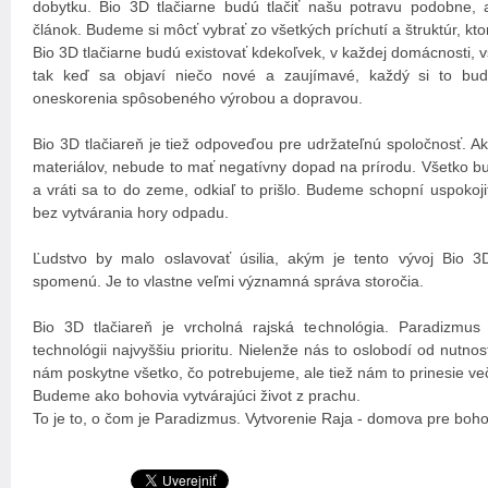
dobytku. Bio 3D tlačiarne budú tlačiť našu potravu podobne, a
článok. Budeme si môcť vybrať zo všetkých príchutí a štruktúr, kt
Bio 3D tlačiarne budú existovať kdekoľvek, v každej domácnosti, vš
tak keď sa objaví niečo nové a zaujímavé, každý si to bud
oneskorenia spôsobeného výrobou a dopravou.
Bio 3D tlačiareň je tiež odpoveďou pre udržateľnú spoločnosť. A
materiálov, nebude to mať negatívny dopad na prírodu. Všetko b
a vráti sa to do zeme, odkiaľ to prišlo. Budeme schopní uspoko
bez vytvárania hory odpadu.
Ľudstvo by malo oslavovať úsilia, akým je tento vývoj Bio 3
spomenú. Je to vlastne veľmi významná správa storočia.
Bio 3D tlačiareň je vrcholná rajská technológia. Paradizmus
technológii najvyššiu prioritu. Nielenže nás to oslobodí od nutno
nám poskytne všetko, čo potrebujeme, ale tiež nám to prinesie več
Budeme ako bohovia vytvárajúci život z prachu.
To je to, o čom je Paradizmus. Vytvorenie Raja - domova pre boho