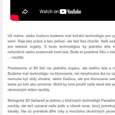
Už máme, alebo čoskoro budeme mať božskú technológiu pre vy
zemi. Raja bez práce a bez peňazí, ale tiež bez chorôb. Naši ved
pre telesné orgány. S touto technológiou by jedného dňa m
nefunkčné alebo zostarnuté časti tela. Bude to podobné žitiu v ml
... navždy.
Predstavme si 3D tlač nie jedného orgánu, ale celého tela a vy
Budeme mať technológiu na klonovanie, nie nevyhnutne iba na výr
nemusia byť vždy vhodné, alebo žiadúce, ale pre klonovanie se
tesne po tom ako umrieme. Mohli by sme použiť naše staré telo p
obnoveným telám navždy.
Biologická 3D tlačiareň je jednou z kľúčových technológií Paradi
navždy, ale tiež vytvárať naše jedlo a všetok tovar, ktorý potrebu
lokality. Nie sú potrebné dlhé roky a množstvo skutočných poze