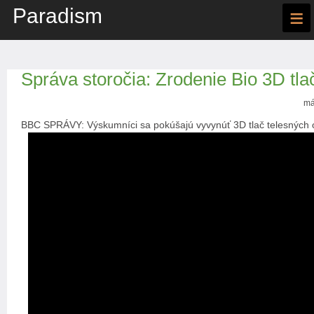
Paradism
≡
Správa storočia: Zrodenie Bio 3D tla
má
BBC SPRÁVY: Výskumníci sa pokúšajú vyvynúť 3D tlač telesných