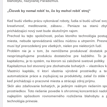
blahobytu, nazývanej Paradizmus.
„Človek by nemal robiť to, čo by mohol robiť stroj“
Keď budú všetku prácu vykonávať roboty, ľudia si budú užívať svoj 
kreatívnosť, meditovanie, zábavu... Peniaze sa stanú zb
prichádzajúci nový svet bude skutočným rajom.
Prechod ku tejto spoločnosti, počas ktorého technológia pos
miesta, nebude sprevádzaná väčšou núdzou a utrpením. Presne 
musí byť prerozdelený pre všetkých, nielen pre niektorých ľudí.
Problém nie je v tom, že nemôžeme produkovať dostatok pr
nesprístupňujeme produkciu dostatočne pre každého. To je 
kapitalizmu, je to systém, na ktorom sú založené svetové politiky.
Kapitalizmus bol stvorený pre zbohatnutie bohatých – vlastníkov ka
Vlastníci kapitálu, tí ktorí vlastnia výrobné prostriedky a 
automatizácie práce a zvyšujúcej sa produktivity, zatiaľ čo stál
keď prichádzajú o pracovné miesta a strácajú zdroj príjmu.
Skôr ako zdaňovanie bohatých, je jediným reálnym riešením spo
prostriedkov. Toto riešenie povedie k ohromnej koncentrácii na
najlepším spôsobom rovnomerného rozloženia blahobytu a p
technológia prinesie.