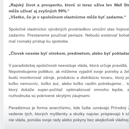
„Rajský život a prosperitu, ktorú si teraz užíva len Wall S
môže užívať aj zvyšných 99%.“
„Všetko, čo je v spoločnom vlastníctve môže byť zadarmo.“
Spoločné vlastníctvo výrobných prostriedkov umožní stav hojnos
zadarmo. Prestaneme používať peniaze. Nebudú existovať bohat
mať rovnaký prístup ku spotrebe.
„Človek nesmie byť otrokom, predmetom, alebo byť pokladan
V paradistickej spoločnosti neexistuje vláda, ktorá určuje pravidlá
Nepotrebujeme politikov, ak môžeme vyjadriť svoje potreby a že
budú monitorovať zdroje, produkciu a distribúciu tovaru, ktorý
koľko nemocníc, koľko áut, alebo koľko rastlín potrebujeme... 
ktorý dokáže super-počítač optimalizovať omnoho lepšie, a
rozhodnutia sú pokrivené skrytými záujmami.
Paradizmus je forma anarchizmu, kde ľudia uznávajú Prírodný
vedenie tých, ktorých myšlienky a skutky najviac prispievajú k i
nie vláda, ponúka svoje rady alebo pokyny bez akejkoľvek vládnej