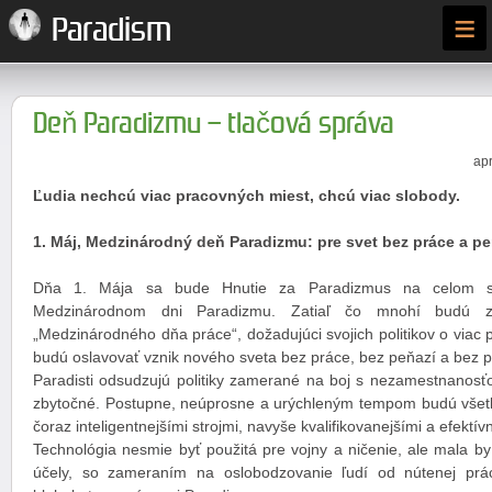
≡
Paradism
Deň Paradizmu – tlačová správa
apr
Ľudia nechcú viac pracovných miest, chcú viac slobody.
1. Máj, Medzinárodný deň Paradizmu: pre svet bez práce a pe
Dňa 1. Mája sa bude Hnutie za Paradizmus na celom sv
Medzinárodnom dni Paradizmu. Zatiaľ čo mnohí budú za
„Medzinárodného dňa práce“, dožadujúci svojich politikov o viac p
budú oslavovať vznik nového sveta bez práce, bez peňazí a bez po
Paradisti odsudzujú politiky zamerané na boj s nezamestnanosťo
zbytočné. Postupne, neúprosne a urýchleným tempom budú všet
čoraz inteligentnejšími strojmi, navyše kvalifikovanejšími a efektív
Technológia nesmie byť použitá pre vojny a ničenie, ale mala by
účely, so zameraním na oslobodzovanie ľudí od nútenej prá