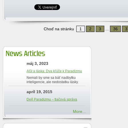
Choď na stránku
1
2
3
...
36
3
News Articles
máj 3, 2023
AGI a láska: Dva kľúče k Paradizmu
Nemali by sme sa báť nadbytku
inteligencie, ale nedostatku lásky.
apríl 19, 2015
Deň Paradizmu – tlačová správa
More...