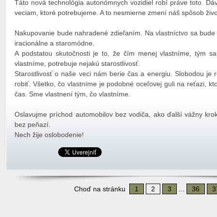
Táto nová technológia autonómnych vozidiel robí práve toto. Dá
veciam, ktoré potrebujeme. A to nesmierne zmení náš spôsob živo
Nakupovanie bude nahradené zdieľaním. Na vlastníctvo sa bude
iracionálne a staromódne.
A podstatou skutočnosti je to, že čím menej vlastníme, tým sa 
vlastníme, potrebuje nejakú starostlivosť.
Starostlivosť o naše veci nám berie čas a energiu. Slobodou je 
robiť. Všetko, čo vlastníme je podobné oceľovej guli na reťazi, 
čas. Sme vlastnení tým, čo vlastníme.
Oslavujme príchod automobilov bez vodiča, ako ďalší vážny krok
bez peňazí.
Nech žije oslobodenie!
Choď na stránku
1
2
3
...
36
3