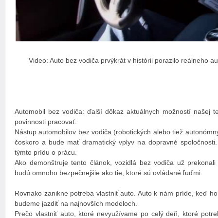
Video: Auto bez vodiča prvýkrát v histórii porazilo reálneho 
Automobil bez vodiča: ďalší dôkaz aktuálnych možností našej te
povinnosti pracovať.
Nástup automobilov bez vodiča (robotických alebo tiež autonómny
čoskoro a bude mať dramatický vplyv na dopravné spoločnosti. 
týmto prídu o prácu.
Ako demonštruje tento článok, vozidlá bez vodiča už prekonali 
budú omnoho bezpečnejšie ako tie, ktoré sú ovládané ľuďmi.
Rovnako zanikne potreba vlastniť auto. Auto k nám príde, keď h
budeme jazdiť na najnovších modeloch.
Prečo vlastniť auto, ktoré nevyužívame po celý deň, ktoré potr