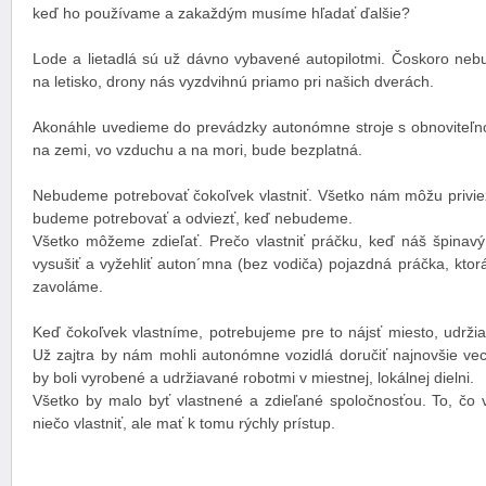
keď ho používame a zakaždým musíme hľadať ďalšie?
Lode a lietadlá sú už dávno vybavené autopilotmi. Čoskoro neb
na letisko, drony nás vyzdvihnú priamo pri našich dverách.
Akonáhle uvedieme do prevádzky autonómne stroje s obnoviteľn
na zemi, vo vzduchu a na mori, bude bezplatná.
Nebudeme potrebovať čokoľvek vlastniť. Všetko nám môžu privie
budeme potrebovať a odviezť, keď nebudeme.
Všetko môžeme zdieľať. Prečo vlastniť práčku, keď náš špinavý
vysušiť a vyžehliť auton´mna (bez vodiča) pojazdná práčka, kto
zavoláme.
Keď čokoľvek vlastníme, potrebujeme pre to nájsť miesto, udržiav
Už zajtra by nám mohli autonómne vozidlá doručiť najnovšie vec
by boli vyrobené a udržiavané robotmi v miestnej, lokálnej dielni.
Všetko by malo byť vlastnené a zdieľané spoločnosťou. To, čo v
niečo vlastniť, ale mať k tomu rýchly prístup.