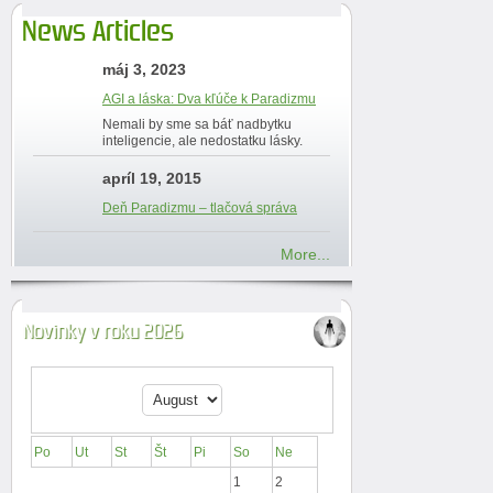
News Articles
máj 3, 2023
AGI a láska: Dva kľúče k Paradizmu
Nemali by sme sa báť nadbytku
inteligencie, ale nedostatku lásky.
apríl 19, 2015
Deň Paradizmu – tlačová správa
More...
Novinky v roku 2026
Po
Ut
St
Št
Pi
So
Ne
1
2