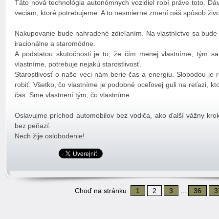
Táto nová technológia autonómnych vozidiel robí práve toto. Dá
veciam, ktoré potrebujeme. A to nesmierne zmení náš spôsob živo
Nakupovanie bude nahradené zdieľaním. Na vlastníctvo sa bude
iracionálne a staromódne.
A podstatou skutočnosti je to, že čím menej vlastníme, tým sa 
vlastníme, potrebuje nejakú starostlivosť.
Starostlivosť o naše veci nám berie čas a energiu. Slobodou je 
robiť. Všetko, čo vlastníme je podobné oceľovej guli na reťazi, 
čas. Sme vlastnení tým, čo vlastníme.
Oslavujme príchod automobilov bez vodiča, ako ďalší vážny krok
bez peňazí.
Nech žije oslobodenie!
Choď na stránku
1
2
3
...
36
3