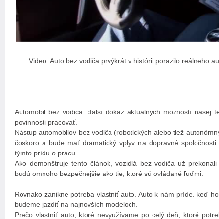
Video: Auto bez vodiča prvýkrát v histórii porazilo reálneho 
Automobil bez vodiča: ďalší dôkaz aktuálnych možností našej te
povinnosti pracovať.
Nástup automobilov bez vodiča (robotických alebo tiež autonómny
čoskoro a bude mať dramatický vplyv na dopravné spoločnosti. 
týmto prídu o prácu.
Ako demonštruje tento článok, vozidlá bez vodiča už prekonali 
budú omnoho bezpečnejšie ako tie, ktoré sú ovládané ľuďmi.
Rovnako zanikne potreba vlastniť auto. Auto k nám príde, keď h
budeme jazdiť na najnovších modeloch.
Prečo vlastniť auto, ktoré nevyužívame po celý deň, ktoré potr