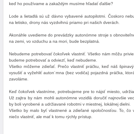
keď ho používame a zakaždým musíme hľadať ďalšie?
Lode a lietadlá sú už dávno vybavené autopilotmi. Čoskoro neb
na letisko, drony nás vyzdvihnú priamo pri našich dverách.
Akonáhle uvedieme do prevádzky autonómne stroje s obnoviteľn
na zemi, vo vzduchu a na mori, bude bezplatná.
Nebudeme potrebovať čokoľvek vlastniť. Všetko nám môžu privie
budeme potrebovať a odviezť, keď nebudeme.
Všetko môžeme zdieľať. Prečo vlastniť práčku, keď náš špinavý
vysušiť a vyžehliť auton´mna (bez vodiča) pojazdná práčka, kto
zavoláme.
Keď čokoľvek vlastníme, potrebujeme pre to nájsť miesto, udržiav
Už zajtra by nám mohli autonómne vozidlá doručiť najnovšie vec
by boli vyrobené a udržiavané robotmi v miestnej, lokálnej dielni.
Všetko by malo byť vlastnené a zdieľané spoločnosťou. To, čo v
niečo vlastniť, ale mať k tomu rýchly prístup.