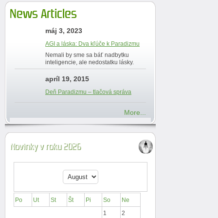
News Articles
máj 3, 2023
AGI a láska: Dva kľúče k Paradizmu
Nemali by sme sa báť nadbytku
inteligencie, ale nedostatku lásky.
apríl 19, 2015
Deň Paradizmu – tlačová správa
More...
Novinky v roku 2026
Po
Ut
St
Št
Pi
So
Ne
1
2