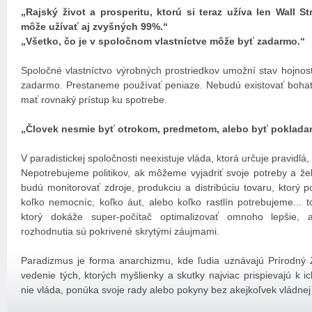
„Rajský život a prosperitu, ktorú si teraz užíva len Wall S
môže užívať aj zvyšných 99%.“
„Všetko, čo je v spoločnom vlastníctve môže byť zadarmo.“
Spoločné vlastníctvo výrobných prostriedkov umožní stav hojnos
zadarmo. Prestaneme používať peniaze. Nebudú existovať bohat
mať rovnaký prístup ku spotrebe.
„Človek nesmie byť otrokom, predmetom, alebo byť pokladan
V paradistickej spoločnosti neexistuje vláda, ktorá určuje pravidlá
Nepotrebujeme politikov, ak môžeme vyjadriť svoje potreby a že
budú monitorovať zdroje, produkciu a distribúciu tovaru, ktorý
koľko nemocníc, koľko áut, alebo koľko rastlín potrebujeme... 
ktorý dokáže super-počítač optimalizovať omnoho lepšie, a
rozhodnutia sú pokrivené skrytými záujmami.
Paradizmus je forma anarchizmu, kde ľudia uznávajú Prírodný
vedenie tých, ktorých myšlienky a skutky najviac prispievajú k i
nie vláda, ponúka svoje rady alebo pokyny bez akejkoľvek vládnej