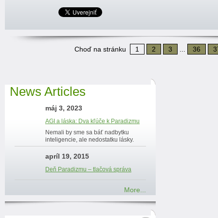
Choď na stránku
1
2
3
...
36
3
News Articles
máj 3, 2023
AGI a láska: Dva kľúče k Paradizmu
Nemali by sme sa báť nadbytku
inteligencie, ale nedostatku lásky.
apríl 19, 2015
Deň Paradizmu – tlačová správa
More...