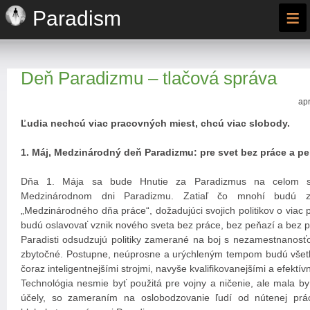
≡
Paradism
Deň Paradizmu – tlačová správa
apr
Ľudia nechcú viac pracovných miest, chcú viac slobody.
1. Máj, Medzinárodný deň Paradizmu: pre svet bez práce a pe
Dňa 1. Mája sa bude Hnutie za Paradizmus na celom sv
Medzinárodnom dni Paradizmu. Zatiaľ čo mnohí budú za
„Medzinárodného dňa práce“, dožadujúci svojich politikov o viac p
budú oslavovať vznik nového sveta bez práce, bez peňazí a bez po
Paradisti odsudzujú politiky zamerané na boj s nezamestnanosťo
zbytočné. Postupne, neúprosne a urýchleným tempom budú všet
čoraz inteligentnejšími strojmi, navyše kvalifikovanejšími a efektív
Technológia nesmie byť použitá pre vojny a ničenie, ale mala by
účely, so zameraním na oslobodzovanie ľudí od nútenej prá