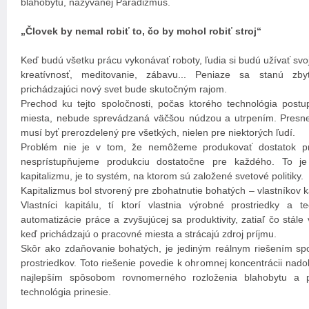
blahobytu, nazývanej Paradizmus.
„Človek by nemal robiť to, čo by mohol robiť stroj“
Keď budú všetku prácu vykonávať roboty, ľudia si budú užívať svoj 
kreatívnosť, meditovanie, zábavu... Peniaze sa stanú zb
prichádzajúci nový svet bude skutočným rajom.
Prechod ku tejto spoločnosti, počas ktorého technológia pos
miesta, nebude sprevádzaná väčšou núdzou a utrpením. Presne 
musí byť prerozdelený pre všetkých, nielen pre niektorých ľudí.
Problém nie je v tom, že nemôžeme produkovať dostatok pr
nesprístupňujeme produkciu dostatočne pre každého. To je 
kapitalizmu, je to systém, na ktorom sú založené svetové politiky.
Kapitalizmus bol stvorený pre zbohatnutie bohatých – vlastníkov ka
Vlastníci kapitálu, tí ktorí vlastnia výrobné prostriedky a 
automatizácie práce a zvyšujúcej sa produktivity, zatiaľ čo stál
keď prichádzajú o pracovné miesta a strácajú zdroj príjmu.
Skôr ako zdaňovanie bohatých, je jediným reálnym riešením spo
prostriedkov. Toto riešenie povedie k ohromnej koncentrácii na
najlepším spôsobom rovnomerného rozloženia blahobytu a p
technológia prinesie.