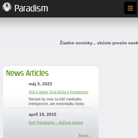
≡
Paradism
Žiadne novinky... skúste prosím nesk
News Articles
máj 3, 2023
AGI a láska: Dva kľúče k Paradizmu
Nemali by sme sa báť nadbytku
inteligencie, ale nedostatku lásky.
apríl 19, 2015
Deň Paradizmu – tlačová správa
More...