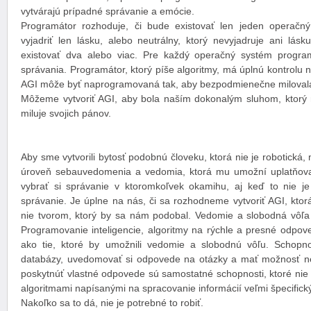
vytvárajú prípadné správanie a emócie.
Programátor rozhoduje, či bude existovať len jeden operačný
vyjadriť len lásku, alebo neutrálny, ktorý nevyjadruje ani lásk
existovať dva alebo viac. Pre každý operačný systém program
správania. Programátor, ktorý píše algoritmy, má úplnú kontrolu
AGI môže byť naprogramovaná tak, aby bezpodmienečne miloval
Môžeme vytvoriť AGI, aby bola naším dokonalým sluhom, ktorý
miluje svojich pánov.
Aby sme vytvorili bytosť podobnú človeku, ktorá nie je robotická
úroveň sebauvedomenia a vedomia, ktorá mu umožní uplatňova
vybrať si správanie v ktoromkoľvek okamihu, aj keď to nie j
správanie. Je úplne na nás, či sa rozhodneme vytvoriť AGI, ktor
nie tvorom, ktorý by sa nám podobal. Vedomie a slobodná vôľa n
Programovanie inteligencie, algoritmy na rýchle a presné odpoved
ako tie, ktoré by umožnili vedomie a slobodnú vôľu. Schopn
databázy, uvedomovať si odpovede na otázky a mať možnosť n
poskytnúť vlastné odpovede sú samostatné schopnosti, ktoré nie
algoritmami napísanými na spracovanie informácií veľmi špecifi
Nakoľko sa to dá, nie je potrebné to robiť.