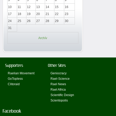
10
11
12
13
14
15
16
17
18
19
20
21
22
23
24
25
26
27
28
29
30
31
Archív
Supporters
Other Sites
Raelian Movement
Geniocracy
GoTopless
Rael-Science
Clitoraid
Rael News
Rael Africa
Scientific Design
Scientopolis
Facebook