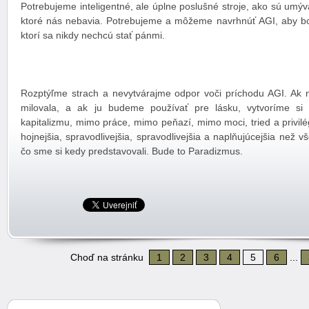
Potrebujeme inteligentné, ale úplne poslušné stroje, ako sú umýva
ktoré nás nebavia. Potrebujeme a môžeme navrhnúť AGI, aby bol
ktorí sa nikdy nechcú stať pánmi.
Rozptýľme strach a nevytvárajme odpor voči príchodu AGI. Ak
milovala, a ak ju budeme používať pre lásku, vytvoríme s
kapitalizmu, mimo práce, mimo peňazí, mimo moci, tried a privilég
hojnejšia, spravodlivejšia, spravodlivejšia a naplňujúcejšia než 
čo sme si kedy predstavovali. Bude to Paradizmus.
Choď na stránku
1
2
3
4
5
6
...