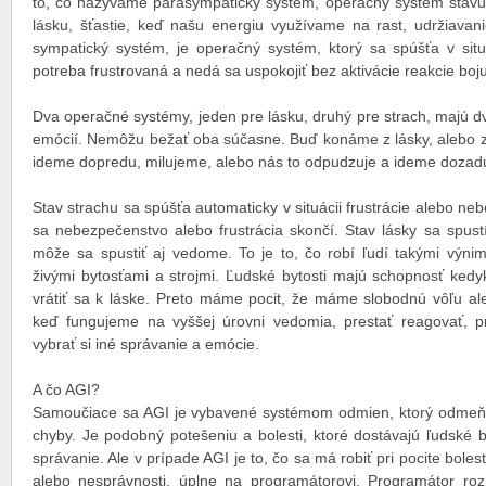
to, čo nazývame parasympatický systém, operačný systém stavu
lásku, šťastie, keď našu energiu využívame na rast, udržiavani
sympatický systém, je operačný systém, ktorý sa spúšťa v situ
potreba frustrovaná a nedá sa uspokojiť bez aktivácie reakcie boju
Dva operačné systémy, jeden pre lásku, druhý pre strach, majú d
emócií. Nemôžu bežať oba súčasne. Buď konáme z lásky, alebo zo
ideme dopredu, milujeme, alebo nás to odpudzuje a ideme dozadu
Stav strachu sa spúšťa automaticky v situácii frustrácie alebo n
sa nebezpečenstvo alebo frustrácia skončí. Stav lásky sa spustí
môže sa spustiť aj vedome. To je to, čo robí ľudí takými výni
živými bytosťami a strojmi. Ľudské bytosti majú schopnosť kedyk
vrátiť sa k láske. Preto máme pocit, že máme slobodnú vôľu a
keď fungujeme na vyššej úrovni vedomia, prestať reagovať, 
vybrať si iné správanie a emócie.
A čo AGI?
Samoučiace sa AGI je vybavené systémom odmien, ktorý odmeňu
chyby. Je podobný potešeniu a bolesti, ktoré dostávajú ľudské by
správanie. Ale v prípade AGI je to, čo sa má robiť pri pocite boles
alebo nesprávnosti, úplne na programátorovi. Programátor roz