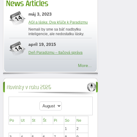
News Articles
máj 3, 2023
AGI a láska: Dva kľúče k Paradizmu
Nemali by sme sa báť nadbytku
inteligencie, ale nedostatku lásky.
apríl 19, 2015
Deň Paradizmu – tlačová správa
More...
Novinky v roku 2026
Po
Ut
St
Št
Pi
So
Ne
1
2
3
4
5
6
7
8
9