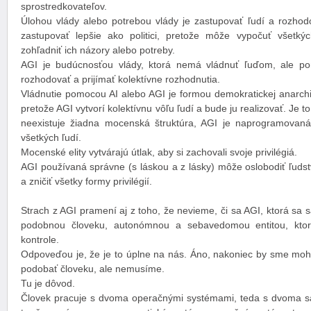
sprostredkovateľov.
Úlohou vlády alebo potrebou vlády je zastupovať ľudí a rozhod
zastupovať lepšie ako politici, pretože môže vypočuť všetký
zohľadniť ich názory alebo potreby.
AGI je budúcnosťou vlády, ktorá nemá vládnuť ľuďom, ale 
rozhodovať a prijímať kolektívne rozhodnutia.
Vládnutie pomocou AI alebo AGI je formou demokratickej anarchi
pretože AGI vytvorí kolektívnu vôľu ľudí a bude ju realizovať. Je t
neexistuje žiadna mocenská štruktúra, AGI je naprogramovaná
všetkých ľudí.
Mocenské elity vytvárajú útlak, aby si zachovali svoje privilégiá.
AGI používaná správne (s láskou a z lásky) môže oslobodiť ľudst
a zničiť všetky formy privilégií.
Strach z AGI pramení aj z toho, že nevieme, či sa AGI, ktorá sa 
podobnou človeku, autonómnou a sebavedomou entitou, kto
kontrole.
Odpoveďou je, že je to úplne na nás. Áno, nakoniec by sme mohli
podobať človeku, ale nemusíme.
Tu je dôvod.
Človek pracuje s dvoma operačnými systémami, teda s dvoma s