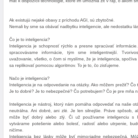
mať k dispozícii technológie, ktoré im umožnia žiť v raji, o akom sn
Ak existujú nejaké obavy z príchodu AGI, sú zbytočné.
Nemali by sme sa obávať nadbytku inteligencie, ale nedostatku lá
Čo je to inteligencia?
Inteligencia je schopnosť rýchlo a presne spracúvať informácie.
spracovávame informácie, tým sme inteligentnejší. Tvorivo
uvažovanie, všetko, o čom si myslíme, že je inteligencia, spočíva
sa replikovať pomocou algoritmov. To je to, čo zisťujeme.
Načo je inteligencia?
Inteligencia je na odpovedanie na otázky. Ako môžem prežiť? Čo 
Je to dobré? Je to nebezpečné? Čo potrebujem? Čo je pre mňa n
Inteligencia je nástroj, ktorý nám pomáha odpovedať na naše ot
neutrálna. Ani dobré, ani zlé. Je len silnejšie. Práve spôsob, 
môže byť dobrý alebo zlý. Či už používame inteligenciu s 
vytvárame potešenie alebo bolesť, radosť alebo utrpenie, bu
ničíme.
Inteligencia bez lásky môže byť mimoriadne nebezpečná. Mô