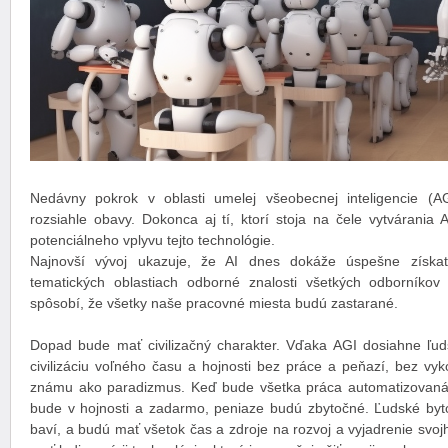
Nedávny pokrok v oblasti umelej všeobecnej inteligencie (A
rozsiahle obavy. Dokonca aj tí, ktorí stoja na čele vytvárania 
potenciálneho vplyvu tejto technológie.
Najnovší vývoj ukazuje, že AI dnes dokáže úspešne získa
tematických oblastiach odborné znalosti všetkých odborníkov
spôsobí, že všetky naše pracovné miesta budú zastarané.
Dopad bude mať civilizačný charakter. Vďaka AGI dosiahne ľudst
civilizáciu voľného času a hojnosti bez práce a peňazí, bez vyko
známu ako paradizmus. Keď bude všetka práca automatizovaná
bude v hojnosti a zadarmo, peniaze budú zbytočné. Ľudské bytos
baví, a budú mať všetok čas a zdroje na rozvoj a vyjadrenie svoj