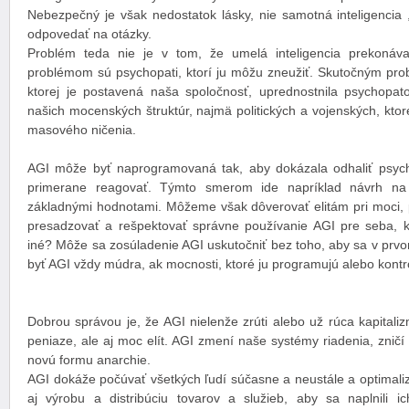
Nebezpečný je však nedostatok lásky, nie samotná inteligencia 
odpovedať na otázky.
Problém teda nie je v tom, že umelá inteligencia prekonáv
problémom sú psychopati, ktorí ju môžu zneužiť. Skutočným prob
ktorej je postavená naša spoločnosť, uprednostnila psychopat
našich mocenských štruktúr, najmä politických a vojenských, ktor
masového ničenia.
AGI môže byť naprogramovaná tak, aby dokázala odhaliť psych
primerane reagovať. Týmto smerom ide napríklad návrh na
základnými hodnotami. Môžeme však dôverovať elitám pri moci, 
presadzovať a rešpektovať správne používanie AGI pre seba, k
iné? Môže sa zosúladenie AGI uskutočniť bez toho, aby sa v prvom
byť AGI vždy múdra, ak mocnosti, ktoré ju programujú alebo kontr
Dobrou správou je, že AGI nielenže zrúti alebo už rúca kapitali
peniaze, ale aj moc elít. AGI zmení naše systémy riadenia, zničí
novú formu anarchie.
AGI dokáže počúvať všetkých ľudí súčasne a neustále a optimaliz
aj výrobu a distribúciu tovarov a služieb, aby sa naplnili 