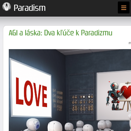
≡
Paradism
AGI a láska: Dva kľúče k Paradizmu
m