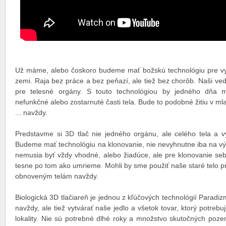
Už máme, alebo čoskoro budeme mať božskú technológiu pre vy
zemi. Raja bez práce a bez peňazí, ale tiež bez chorôb. Naši ved
pre telesné orgány. S touto technológiou by jedného dňa m
nefunkčné alebo zostarnuté časti tela. Bude to podobné žitiu v ml
... navždy.
Predstavme si 3D tlač nie jedného orgánu, ale celého tela a vy
Budeme mať technológiu na klonovanie, nie nevyhnutne iba na výr
nemusia byť vždy vhodné, alebo žiadúce, ale pre klonovanie se
tesne po tom ako umrieme. Mohli by sme použiť naše staré telo p
obnoveným telám navždy.
Biologická 3D tlačiareň je jednou z kľúčových technológií Paradi
navždy, ale tiež vytvárať naše jedlo a všetok tovar, ktorý potrebu
lokality. Nie sú potrebné dlhé roky a množstvo skutočných poze