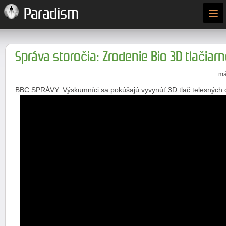
≡
Paradism
Správa storočia: Zrodenie Bio 3D tlačiar
má
BBC SPRÁVY: Výskumníci sa pokúšajú vyvynúť 3D tlač telesných