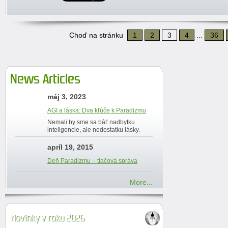
Choď na stránku
1
2
3
4
...
36
News Articles
máj 3, 2023
AGI a láska: Dva kľúče k Paradizmu
Nemali by sme sa báť nadbytku
inteligencie, ale nedostatku lásky.
apríl 19, 2015
Deň Paradizmu – tlačová správa
More...
Novinky v roku 2026