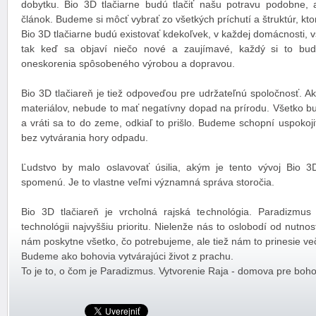
dobytku. Bio 3D tlačiarne budú tlačiť našu potravu podobne, a
článok. Budeme si môcť vybrať zo všetkých príchutí a štruktúr, kt
Bio 3D tlačiarne budú existovať kdekoľvek, v každej domácnosti, vš
tak keď sa objaví niečo nové a zaujímavé, každý si to bud
oneskorenia spôsobeného výrobou a dopravou.
Bio 3D tlačiareň je tiež odpoveďou pre udržateľnú spoločnosť. A
materiálov, nebude to mať negatívny dopad na prírodu. Všetko b
a vráti sa to do zeme, odkiaľ to prišlo. Budeme schopní uspoko
bez vytvárania hory odpadu.
Ľudstvo by malo oslavovať úsilia, akým je tento vývoj Bio 3
spomenú. Je to vlastne veľmi významná správa storočia.
Bio 3D tlačiareň je vrcholná rajská technológia. Paradizmus
technológii najvyššiu prioritu. Nielenže nás to oslobodí od nutno
nám poskytne všetko, čo potrebujeme, ale tiež nám to prinesie več
Budeme ako bohovia vytvárajúci život z prachu.
To je to, o čom je Paradizmus. Vytvorenie Raja - domova pre boho