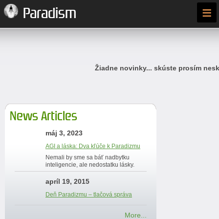
≡
Paradism
Žiadne novinky... skúste prosím nesk
News Articles
máj 3, 2023
AGI a láska: Dva kľúče k Paradizmu
Nemali by sme sa báť nadbytku
inteligencie, ale nedostatku lásky.
apríl 19, 2015
Deň Paradizmu – tlačová správa
More...