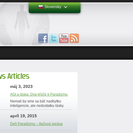
Slovensky
s Articles
máj 3, 2023
AGI a láska: Dva kľúče k Paradizmu
Nemali by sme sa báť nadbytku
inteligencie, ale nedostatku lásky.
apríl 19, 2015
Deň Paradizmu – tlačová správa