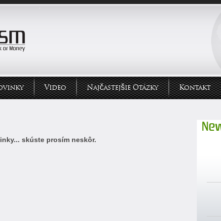
ovinky
Video
Najčastejšie Otázky
Kontakt
New
nky... skúste prosím neskôr.