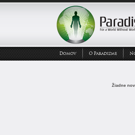
Domov
O Paradizme
N
Žiadne novi