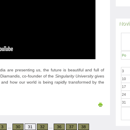
Novi
Po
a are presenting us, the future is beautiful and full of
3
 Diamandis, co-founder of the
Singularity University
gives
10
re and how our world is being rapidly transformed by the
17
24
31
3
...
30
31
32
...
36
37
38