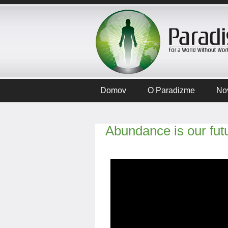
Domov
O Paradizme
No
Abundance is our fut