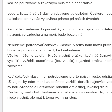
keď ho používame a zakaždým musíme hľadať ďalšie?
Lode a lietadlá sú už dávno vybavené autopilotmi. Čoskoro neb
na letisko, drony nás vyzdvihnú priamo pri našich dverách.
Akonáhle uvedieme do prevádzky autonómne stroje s obnoviteľn
na zemi, vo vzduchu a na mori, bude bezplatná.
Nebudeme potrebovať čokoľvek vlastniť. Všetko nám môžu privie
budeme potrebovať a odviezť, keď nebudeme.
Všetko môžeme zdieľať. Prečo vlastniť práčku, keď náš špinavý
vysušiť a vyžehliť auton´mna (bez vodiča) pojazdná práčka, kto
zavoláme.
Keď čokoľvek vlastníme, potrebujeme pre to nájsť miesto, udržiav
Už zajtra by nám mohli autonómne vozidlá doručiť najnovšie vec
by boli vyrobené a udržiavané robotmi v miestnej, lokálnej dielni.
Všetko by malo byť vlastnené a zdieľané spoločnosťou. To, čo v
niečo vlastniť, ale mať k tomu rýchly prístup.