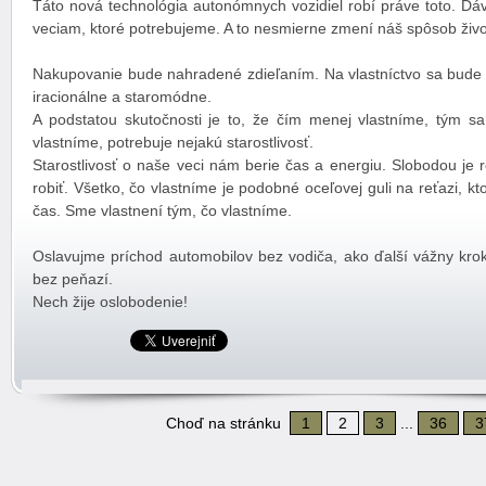
Táto nová technológia autonómnych vozidiel robí práve toto. Dá
veciam, ktoré potrebujeme. A to nesmierne zmení náš spôsob živo
Nakupovanie bude nahradené zdieľaním. Na vlastníctvo sa bude
iracionálne a staromódne.
A podstatou skutočnosti je to, že čím menej vlastníme, tým sa 
vlastníme, potrebuje nejakú starostlivosť.
Starostlivosť o naše veci nám berie čas a energiu. Slobodou je 
robiť. Všetko, čo vlastníme je podobné oceľovej guli na reťazi, 
čas. Sme vlastnení tým, čo vlastníme.
Oslavujme príchod automobilov bez vodiča, ako ďalší vážny krok
bez peňazí.
Nech žije oslobodenie!
Choď na stránku
1
2
3
...
36
3