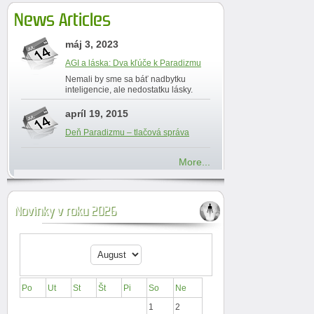
News Articles
máj 3, 2023
AGI a láska: Dva kľúče k Paradizmu
Nemali by sme sa báť nadbytku
inteligencie, ale nedostatku lásky.
apríl 19, 2015
Deň Paradizmu – tlačová správa
More...
Novinky v roku 2026
Po
Ut
St
Št
Pi
So
Ne
1
2