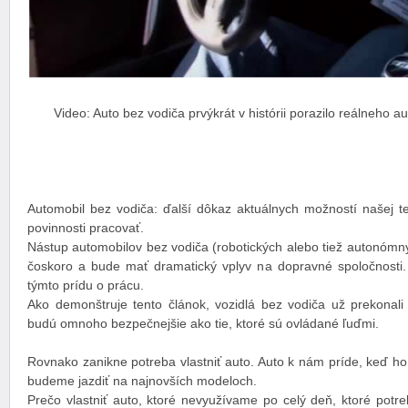
Video: Auto bez vodiča prvýkrát v histórii porazilo reálneho 
Automobil bez vodiča: ďalší dôkaz aktuálnych možností našej te
povinnosti pracovať.
Nástup automobilov bez vodiča (robotických alebo tiež autonómny
čoskoro a bude mať dramatický vplyv na dopravné spoločnosti. 
týmto prídu o prácu.
Ako demonštruje tento článok, vozidlá bez vodiča už prekonali 
budú omnoho bezpečnejšie ako tie, ktoré sú ovládané ľuďmi.
Rovnako zanikne potreba vlastniť auto. Auto k nám príde, keď h
budeme jazdiť na najnovších modeloch.
Prečo vlastniť auto, ktoré nevyužívame po celý deň, ktoré potr