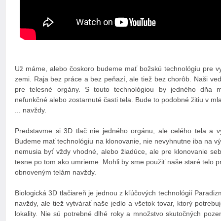
Už máme, alebo čoskoro budeme mať božskú technológiu pre vy
zemi. Raja bez práce a bez peňazí, ale tiež bez chorôb. Naši ved
pre telesné orgány. S touto technológiou by jedného dňa m
nefunkčné alebo zostarnuté časti tela. Bude to podobné žitiu v ml
... navždy.
Predstavme si 3D tlač nie jedného orgánu, ale celého tela a vy
Budeme mať technológiu na klonovanie, nie nevyhnutne iba na výr
nemusia byť vždy vhodné, alebo žiadúce, ale pre klonovanie se
tesne po tom ako umrieme. Mohli by sme použiť naše staré telo p
obnoveným telám navždy.
Biologická 3D tlačiareň je jednou z kľúčových technológií Paradi
navždy, ale tiež vytvárať naše jedlo a všetok tovar, ktorý potrebu
lokality. Nie sú potrebné dlhé roky a množstvo skutočných poze