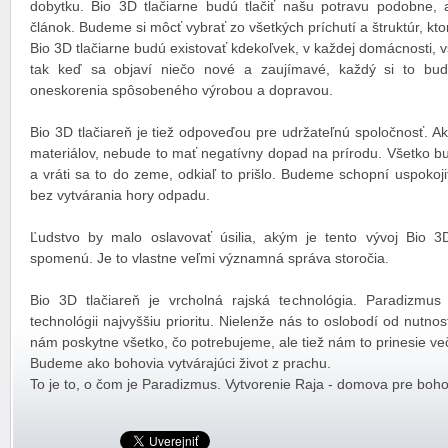
dobytku. Bio 3D tlačiarne budú tlačiť našu potravu podobne, a
článok. Budeme si môcť vybrať zo všetkých príchutí a štruktúr, kt
Bio 3D tlačiarne budú existovať kdekoľvek, v každej domácnosti, vš
tak keď sa objaví niečo nové a zaujímavé, každý si to bud
oneskorenia spôsobeného výrobou a dopravou.
Bio 3D tlačiareň je tiež odpoveďou pre udržateľnú spoločnosť. A
materiálov, nebude to mať negatívny dopad na prírodu. Všetko b
a vráti sa to do zeme, odkiaľ to prišlo. Budeme schopní uspoko
bez vytvárania hory odpadu.
Ľudstvo by malo oslavovať úsilia, akým je tento vývoj Bio 3
spomenú. Je to vlastne veľmi významná správa storočia.
Bio 3D tlačiareň je vrcholná rajská technológia. Paradizmus
technológii najvyššiu prioritu. Nielenže nás to oslobodí od nutno
nám poskytne všetko, čo potrebujeme, ale tiež nám to prinesie več
Budeme ako bohovia vytvárajúci život z prachu.
To je to, o čom je Paradizmus. Vytvorenie Raja - domova pre boho