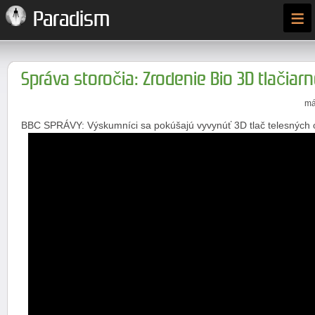
≡
Paradism
Správa storočia: Zrodenie Bio 3D tlačiar
má
BBC SPRÁVY: Výskumníci sa pokúšajú vyvynúť 3D tlač telesných