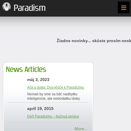
≡
Paradism
Žiadne novinky... skúste prosím nesk
News Articles
máj 3, 2023
AGI a láska: Dva kľúče k Paradizmu
Nemali by sme sa báť nadbytku
inteligencie, ale nedostatku lásky.
apríl 19, 2015
Deň Paradizmu – tlačová správa
More...