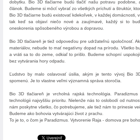
dobytku. Bio 3D tlačiarne budú tlačiť našu potravu podobne, a
článok. Budeme si môcť vybrať zo všetkých príchutí a štruktúr, kt
Bio 3D tlačiarne budú existovať kdekoľvek, v každej domácnosti, vš
tak keď sa objaví niečo nové a zaujímavé, každý si to bud
oneskorenia spôsobeného výrobou a dopravou.
Bio 3D tlačiareň je tiež odpoveďou pre udržateľnú spoločnosť. A
materiálov, nebude to mať negatívny dopad na prírodu. Všetko b
a vráti sa to do zeme, odkiaľ to prišlo. Budeme schopní uspoko
bez vytvárania hory odpadu.
Ľudstvo by malo oslavovať úsilia, akým je tento vývoj Bio 3
spomenú. Je to vlastne veľmi významná správa storočia.
Bio 3D tlačiareň je vrcholná rajská technológia. Paradizmus
technológii najvyššiu prioritu. Nielenže nás to oslobodí od nutno
nám poskytne všetko, čo potrebujeme, ale tiež nám to prinesie več
Budeme ako bohovia vytvárajúci život z prachu.
To je to, o čom je Paradizmus. Vytvorenie Raja - domova pre boho