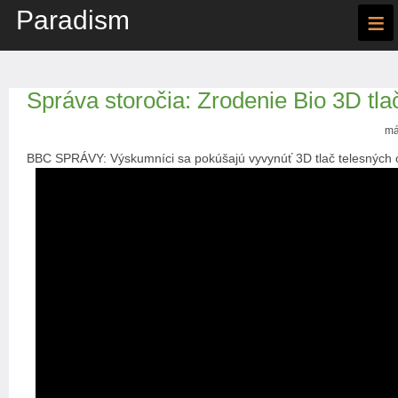
Paradism
≡
Správa storočia: Zrodenie Bio 3D tla
má
BBC SPRÁVY: Výskumníci sa pokúšajú vyvynúť 3D tlač telesných