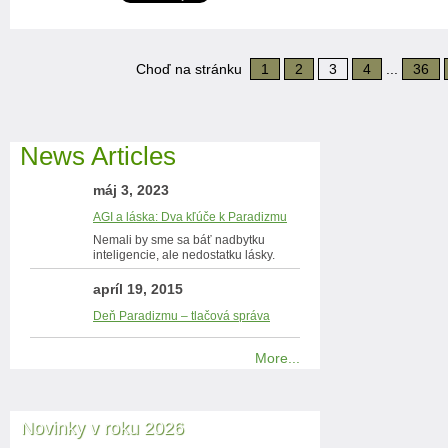
Choď na stránku
1
2
3
4
...
36
News Articles
máj 3, 2023
AGI a láska: Dva kľúče k Paradizmu
Nemali by sme sa báť nadbytku
inteligencie, ale nedostatku lásky.
apríl 19, 2015
Deň Paradizmu – tlačová správa
More...
Novinky v roku 2026