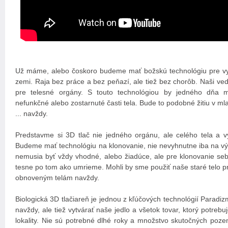
Už máme, alebo čoskoro budeme mať božskú technológiu pre vy
zemi. Raja bez práce a bez peňazí, ale tiež bez chorôb. Naši ved
pre telesné orgány. S touto technológiou by jedného dňa m
nefunkčné alebo zostarnuté časti tela. Bude to podobné žitiu v ml
... navždy.
Predstavme si 3D tlač nie jedného orgánu, ale celého tela a vy
Budeme mať technológiu na klonovanie, nie nevyhnutne iba na výr
nemusia byť vždy vhodné, alebo žiadúce, ale pre klonovanie se
tesne po tom ako umrieme. Mohli by sme použiť naše staré telo p
obnoveným telám navždy.
Biologická 3D tlačiareň je jednou z kľúčových technológií Paradi
navždy, ale tiež vytvárať naše jedlo a všetok tovar, ktorý potrebu
lokality. Nie sú potrebné dlhé roky a množstvo skutočných poze