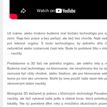
Už máme, alebo čoskoro budeme mať božskú technológiu pre vy
zemi. Raja bez práce a bez peňazí, ale tiež bez chorôb. Naši ved
pre telesné orgány. S touto technológiou by jedného dňa m
nefunkčné alebo zostarnuté časti tela. Bude to podobné žitiu v ml
... navždy.
Predstavme si 3D tlač nie jedného orgánu, ale celého tela a vy
Budeme mať technológiu na klonovanie, nie nevyhnutne iba na výr
nemusia byť vždy vhodné, alebo žiadúce, ale pre klonovanie se
tesne po tom ako umrieme. Mohli by sme použiť naše staré telo p
obnoveným telám navždy.
Biologická 3D tlačiareň je jednou z kľúčových technológií Paradi
navždy, ale tiež vytvárať naše jedlo a všetok tovar, ktorý potrebu
lokality. Nie sú potrebné dlhé roky a množstvo skutočných poze