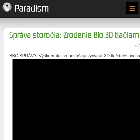
≡
Paradism
Správa storočia: Zrodenie Bio 3D tlačiar
má
BBC SPRÁVY: Výskumníci sa pokúšajú vyvynúť 3D tlač telesných