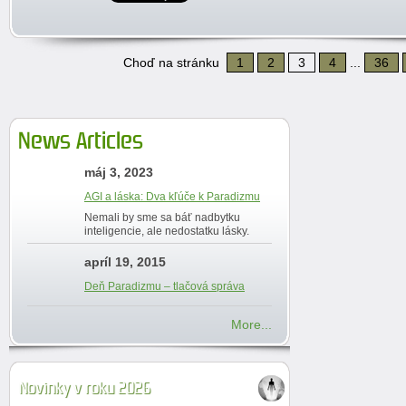
Choď na stránku
1
2
3
4
...
36
News Articles
máj 3, 2023
AGI a láska: Dva kľúče k Paradizmu
Nemali by sme sa báť nadbytku
inteligencie, ale nedostatku lásky.
apríl 19, 2015
Deň Paradizmu – tlačová správa
More...
Novinky v roku 2026