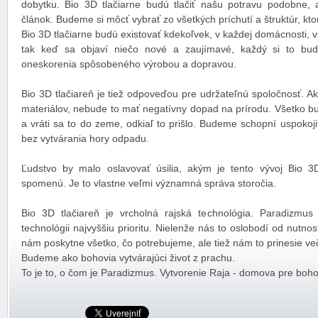
dobytku. Bio 3D tlačiarne budú tlačiť našu potravu podobne, a
článok. Budeme si môcť vybrať zo všetkých príchutí a štruktúr, kt
Bio 3D tlačiarne budú existovať kdekoľvek, v každej domácnosti, vš
tak keď sa objaví niečo nové a zaujímavé, každý si to bud
oneskorenia spôsobeného výrobou a dopravou.
Bio 3D tlačiareň je tiež odpoveďou pre udržateľnú spoločnosť. A
materiálov, nebude to mať negatívny dopad na prírodu. Všetko b
a vráti sa to do zeme, odkiaľ to prišlo. Budeme schopní uspoko
bez vytvárania hory odpadu.
Ľudstvo by malo oslavovať úsilia, akým je tento vývoj Bio 3
spomenú. Je to vlastne veľmi významná správa storočia.
Bio 3D tlačiareň je vrcholná rajská technológia. Paradizmus
technológii najvyššiu prioritu. Nielenže nás to oslobodí od nutno
nám poskytne všetko, čo potrebujeme, ale tiež nám to prinesie več
Budeme ako bohovia vytvárajúci život z prachu.
To je to, o čom je Paradizmus. Vytvorenie Raja - domova pre boho