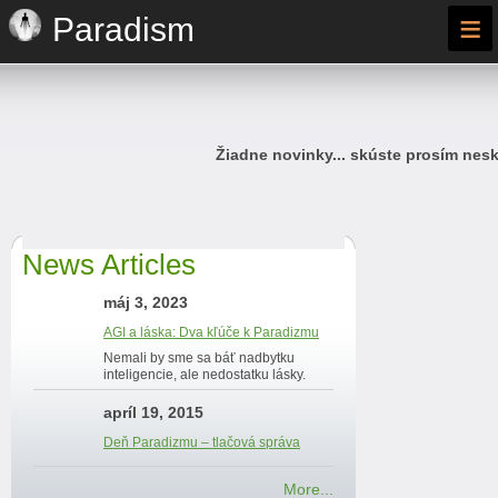
≡
Paradism
Žiadne novinky... skúste prosím nesk
News Articles
máj 3, 2023
AGI a láska: Dva kľúče k Paradizmu
Nemali by sme sa báť nadbytku
inteligencie, ale nedostatku lásky.
apríl 19, 2015
Deň Paradizmu – tlačová správa
More...