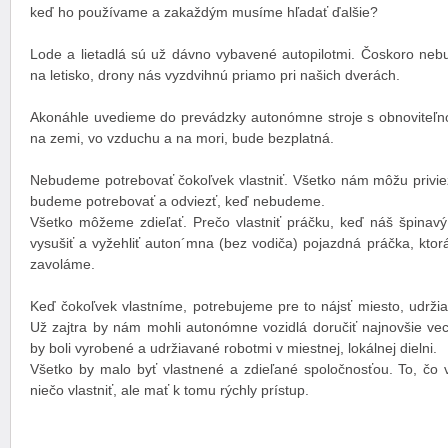
keď ho používame a zakaždým musíme hľadať ďalšie?
Lode a lietadlá sú už dávno vybavené autopilotmi. Čoskoro neb
na letisko, drony nás vyzdvihnú priamo pri našich dverách.
Akonáhle uvedieme do prevádzky autonómne stroje s obnoviteľn
na zemi, vo vzduchu a na mori, bude bezplatná.
Nebudeme potrebovať čokoľvek vlastniť. Všetko nám môžu privie
budeme potrebovať a odviezť, keď nebudeme.
Všetko môžeme zdieľať. Prečo vlastniť práčku, keď náš špinavý
vysušiť a vyžehliť auton´mna (bez vodiča) pojazdná práčka, kto
zavoláme.
Keď čokoľvek vlastníme, potrebujeme pre to nájsť miesto, udržiav
Už zajtra by nám mohli autonómne vozidlá doručiť najnovšie vec
by boli vyrobené a udržiavané robotmi v miestnej, lokálnej dielni.
Všetko by malo byť vlastnené a zdieľané spoločnosťou. To, čo v
niečo vlastniť, ale mať k tomu rýchly prístup.