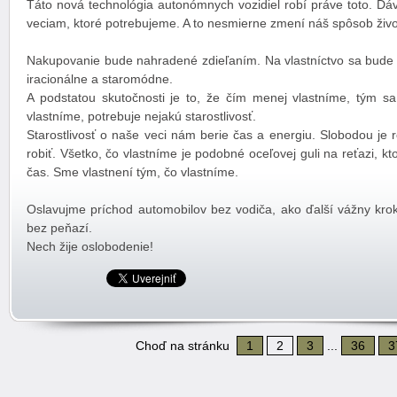
Táto nová technológia autonómnych vozidiel robí práve toto. Dá
veciam, ktoré potrebujeme. A to nesmierne zmení náš spôsob živo
Nakupovanie bude nahradené zdieľaním. Na vlastníctvo sa bude
iracionálne a staromódne.
A podstatou skutočnosti je to, že čím menej vlastníme, tým sa 
vlastníme, potrebuje nejakú starostlivosť.
Starostlivosť o naše veci nám berie čas a energiu. Slobodou je 
robiť. Všetko, čo vlastníme je podobné oceľovej guli na reťazi, 
čas. Sme vlastnení tým, čo vlastníme.
Oslavujme príchod automobilov bez vodiča, ako ďalší vážny krok
bez peňazí.
Nech žije oslobodenie!
Choď na stránku
1
2
3
...
36
3