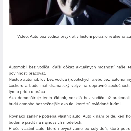
Video: Auto bez vodiča prvýkrát v histórii porazilo reálneho 
Automobil bez vodiča: ďalší dôkaz aktuálnych možností našej te
povinnosti pracovať.
Nástup automobilov bez vodiča (robotických alebo tiež autonómny
čoskoro a bude mať dramatický vplyv na dopravné spoločnosti. 
týmto prídu o prácu.
Ako demonštruje tento článok, vozidlá bez vodiča už prekonali 
budú omnoho bezpečnejšie ako tie, ktoré sú ovládané ľuďmi.
Rovnako zanikne potreba vlastniť auto. Auto k nám príde, keď h
budeme jazdiť na najnovších modeloch.
Prečo vlastniť auto, ktoré nevyužívame po celý deň, ktoré potr