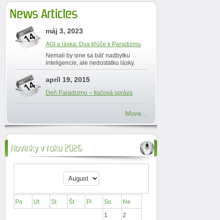
News Articles
máj 3, 2023
AGI a láska: Dva kľúče k Paradizmu
Nemali by sme sa báť nadbytku
inteligencie, ale nedostatku lásky.
apríl 19, 2015
Deň Paradizmu – tlačová správa
More...
Novinky v roku 2026
Po
Ut
St
Št
Pi
So
Ne
1
2