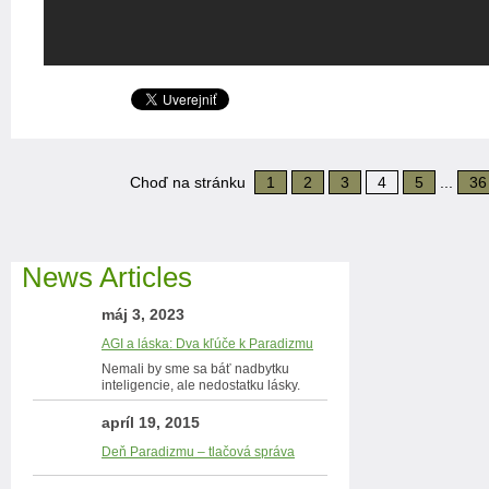
Choď na stránku
1
2
3
4
5
...
36
News Articles
máj 3, 2023
AGI a láska: Dva kľúče k Paradizmu
Nemali by sme sa báť nadbytku
inteligencie, ale nedostatku lásky.
apríl 19, 2015
Deň Paradizmu – tlačová správa