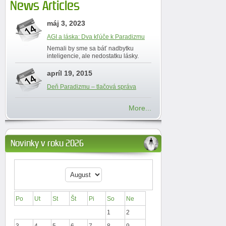
News Articles
máj 3, 2023
AGI a láska: Dva kľúče k Paradizmu
Nemali by sme sa báť nadbytku
inteligencie, ale nedostatku lásky.
apríl 19, 2015
Deň Paradizmu – tlačová správa
More...
Novinky v roku 2026
Po
Ut
St
Št
Pi
So
Ne
1
2
3
4
5
6
7
8
9