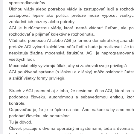
sprostredkovateľov.
Úlohou vlády alebo potrebou vlády je zastupovať ľudí a rozhod
zastupovať lepšie ako politici, pretože môže vypočuť všetký
zohľadniť ich názory alebo potreby.
AGI je budúcnosťou vlády, ktorá nemá vládnuť ľuďom, ale 
rozhodovať a prijímať kolektívne rozhodnutia.
Vládnutie pomocou AI alebo AGI je formou demokratickej anarchi
pretože AGI vytvorí kolektívnu vôľu ľudí a bude ju realizovať. Je t
neexistuje žiadna mocenská štruktúra, AGI je naprogramovaná
všetkých ľudí.
Mocenské elity vytvárajú útlak, aby si zachovali svoje privilégiá.
AGI používaná správne (s láskou a z lásky) môže oslobodiť ľudst
a zničiť všetky formy privilégií.
Strach z AGI pramení aj z toho, že nevieme, či sa AGI, ktorá sa 
podobnou človeku, autonómnou a sebavedomou entitou, kto
kontrole.
Odpoveďou je, že je to úplne na nás. Áno, nakoniec by sme mohli
podobať človeku, ale nemusíme.
Tu je dôvod.
Človek pracuje s dvoma operačnými systémami, teda s dvoma s