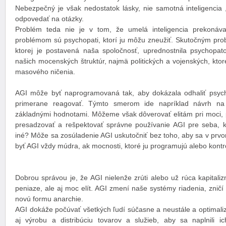
Nebezpečný je však nedostatok lásky, nie samotná inteligencia 
odpovedať na otázky.
Problém teda nie je v tom, že umelá inteligencia prekonáv
problémom sú psychopati, ktorí ju môžu zneužiť. Skutočným prob
ktorej je postavená naša spoločnosť, uprednostnila psychopat
našich mocenských štruktúr, najmä politických a vojenských, ktor
masového ničenia.
AGI môže byť naprogramovaná tak, aby dokázala odhaliť psych
primerane reagovať. Týmto smerom ide napríklad návrh na
základnými hodnotami. Môžeme však dôverovať elitám pri moci, 
presadzovať a rešpektovať správne používanie AGI pre seba, k
iné? Môže sa zosúladenie AGI uskutočniť bez toho, aby sa v prvom
byť AGI vždy múdra, ak mocnosti, ktoré ju programujú alebo kontr
Dobrou správou je, že AGI nielenže zrúti alebo už rúca kapitali
peniaze, ale aj moc elít. AGI zmení naše systémy riadenia, zničí
novú formu anarchie.
AGI dokáže počúvať všetkých ľudí súčasne a neustále a optimaliz
aj výrobu a distribúciu tovarov a služieb, aby sa naplnili 