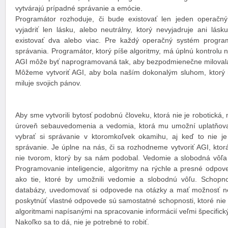
vytvárajú prípadné správanie a emócie.
Programátor rozhoduje, či bude existovať len jeden operačný
vyjadriť len lásku, alebo neutrálny, ktorý nevyjadruje ani lásk
existovať dva alebo viac. Pre každý operačný systém program
správania. Programátor, ktorý píše algoritmy, má úplnú kontrolu
AGI môže byť naprogramovaná tak, aby bezpodmienečne miloval
Môžeme vytvoriť AGI, aby bola naším dokonalým sluhom, ktorý
miluje svojich pánov.
Aby sme vytvorili bytosť podobnú človeku, ktorá nie je robotická
úroveň sebauvedomenia a vedomia, ktorá mu umožní uplatňova
vybrať si správanie v ktoromkoľvek okamihu, aj keď to nie j
správanie. Je úplne na nás, či sa rozhodneme vytvoriť AGI, ktor
nie tvorom, ktorý by sa nám podobal. Vedomie a slobodná vôľa n
Programovanie inteligencie, algoritmy na rýchle a presné odpoved
ako tie, ktoré by umožnili vedomie a slobodnú vôľu. Schopn
databázy, uvedomovať si odpovede na otázky a mať možnosť n
poskytnúť vlastné odpovede sú samostatné schopnosti, ktoré nie
algoritmami napísanými na spracovanie informácií veľmi špecifi
Nakoľko sa to dá, nie je potrebné to robiť.