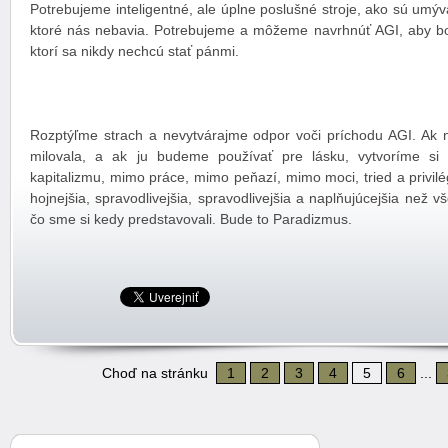
Potrebujeme inteligentné, ale úplne poslušné stroje, ako sú umýva
ktoré nás nebavia. Potrebujeme a môžeme navrhnúť AGI, aby bol
ktorí sa nikdy nechcú stať pánmi.
Rozptýľme strach a nevytvárajme odpor voči príchodu AGI. Ak
milovala, a ak ju budeme používať pre lásku, vytvoríme s
kapitalizmu, mimo práce, mimo peňazí, mimo moci, tried a privilég
hojnejšia, spravodlivejšia, spravodlivejšia a naplňujúcejšia než 
čo sme si kedy predstavovali. Bude to Paradizmus.
Choď na stránku
1
2
3
4
5
6
...