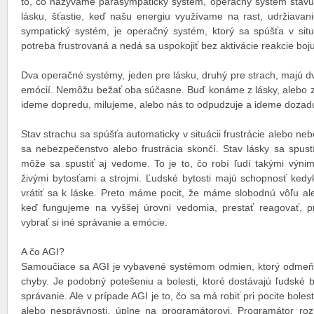
to, čo nazývame parasympatický systém, operačný systém stavu
lásku, šťastie, keď našu energiu využívame na rast, udržiavani
sympatický systém, je operačný systém, ktorý sa spúšťa v situ
potreba frustrovaná a nedá sa uspokojiť bez aktivácie reakcie boju
Dva operačné systémy, jeden pre lásku, druhý pre strach, majú d
emócií. Nemôžu bežať oba súčasne. Buď konáme z lásky, alebo zo
ideme dopredu, milujeme, alebo nás to odpudzuje a ideme dozadu
Stav strachu sa spúšťa automaticky v situácii frustrácie alebo n
sa nebezpečenstvo alebo frustrácia skončí. Stav lásky sa spustí
môže sa spustiť aj vedome. To je to, čo robí ľudí takými výni
živými bytosťami a strojmi. Ľudské bytosti majú schopnosť kedyk
vrátiť sa k láske. Preto máme pocit, že máme slobodnú vôľu a
keď fungujeme na vyššej úrovni vedomia, prestať reagovať, 
vybrať si iné správanie a emócie.
A čo AGI?
Samoučiace sa AGI je vybavené systémom odmien, ktorý odmeňu
chyby. Je podobný potešeniu a bolesti, ktoré dostávajú ľudské by
správanie. Ale v prípade AGI je to, čo sa má robiť pri pocite boles
alebo nesprávnosti, úplne na programátorovi. Programátor roz