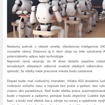
Nedávny pokrok v oblasti umelej všeobecnej inteligencie (A
rozsiahle obavy. Dokonca aj tí, ktorí stoja na čele vytvárania 
potenciálneho vplyvu tejto technológie.
Najnovší vývoj ukazuje, že AI dnes dokáže úspešne získa
tematických oblastiach odborné znalosti všetkých odborníkov
spôsobí, že všetky naše pracovné miesta budú zastarané.
Dopad bude mať civilizačný charakter. Vďaka AGI dosiahne ľudst
civilizáciu voľného času a hojnosti bez práce a peňazí, bez vyko
známu ako paradizmus. Keď bude všetka práca automatizovaná
bude v hojnosti a zadarmo, peniaze budú zbytočné. Ľudské bytos
baví, a budú mať všetok čas a zdroje na rozvoj a vyjadrenie svoj