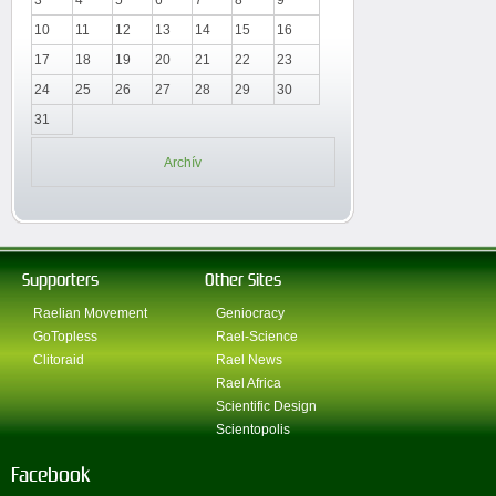
10
11
12
13
14
15
16
17
18
19
20
21
22
23
24
25
26
27
28
29
30
31
Archív
Supporters
Other Sites
Raelian Movement
Geniocracy
GoTopless
Rael-Science
Clitoraid
Rael News
Rael Africa
Scientific Design
Scientopolis
Facebook