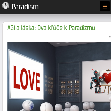
≡
Paradism
AGI a láska: Dva kľúče k Paradizmu
m