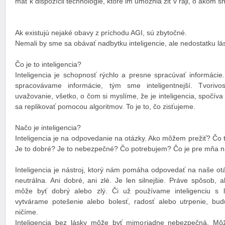
mať k dispozícii technológie, ktoré im umožnia žiť v raji, o akom sn
Ak existujú nejaké obavy z príchodu AGI, sú zbytočné.
Nemali by sme sa obávať nadbytku inteligencie, ale nedostatku lá
Čo je to inteligencia?
Inteligencia je schopnosť rýchlo a presne spracúvať informácie.
spracovávame informácie, tým sme inteligentnejší. Tvorivo
uvažovanie, všetko, o čom si myslíme, že je inteligencia, spočíva
sa replikovať pomocou algoritmov. To je to, čo zisťujeme.
Načo je inteligencia?
Inteligencia je na odpovedanie na otázky. Ako môžem prežiť? Čo 
Je to dobré? Je to nebezpečné? Čo potrebujem? Čo je pre mňa n
Inteligencia je nástroj, ktorý nám pomáha odpovedať na naše ot
neutrálna. Ani dobré, ani zlé. Je len silnejšie. Práve spôsob, 
môže byť dobrý alebo zlý. Či už používame inteligenciu s 
vytvárame potešenie alebo bolesť, radosť alebo utrpenie, bu
ničíme.
Inteligencia bez lásky môže byť mimoriadne nebezpečná. Mô