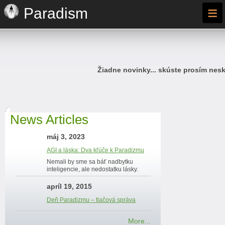
≡
Paradism
Žiadne novinky... skúste prosím nesk
News Articles
máj 3, 2023
AGI a láska: Dva kľúče k Paradizmu
Nemali by sme sa báť nadbytku
inteligencie, ale nedostatku lásky.
apríl 19, 2015
Deň Paradizmu – tlačová správa
More...