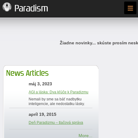
≡
Paradism
Žiadne novinky... skúste prosím nesk
News Articles
máj 3, 2023
AGI a láska: Dva kľúče k Paradizmu
Nemali by sme sa báť nadbytku
inteligencie, ale nedostatku lásky.
apríl 19, 2015
Deň Paradizmu – tlačová správa
More...