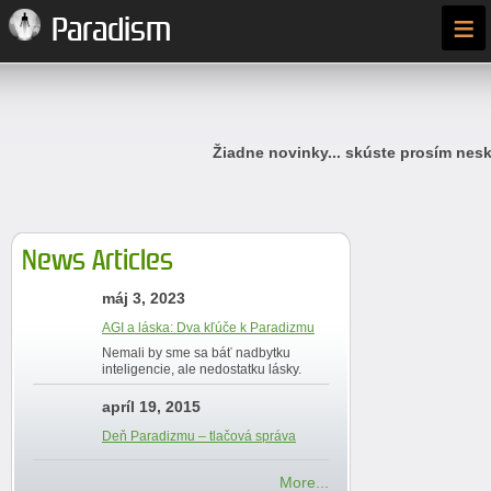
≡
Paradism
Žiadne novinky... skúste prosím nesk
News Articles
máj 3, 2023
AGI a láska: Dva kľúče k Paradizmu
Nemali by sme sa báť nadbytku
inteligencie, ale nedostatku lásky.
apríl 19, 2015
Deň Paradizmu – tlačová správa
More...