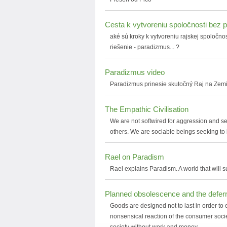
Cesta k vytvoreniu spoločnosti bez 
aké sú kroky k vytvoreniu rajskej spoločno
riešenie - paradizmus... ?
Paradizmus video
Paradizmus prinesie skutočný Raj na Zemi
The Empathic Civilisation
We are not softwired for aggression and sel
others. We are sociable beings seeking to 
Rael on Paradism
Rael explains Paradism. A world that will 
Planned obsolescence and the deferr
Goods are designed not to last in order to 
nonsensical reaction of the consumer society