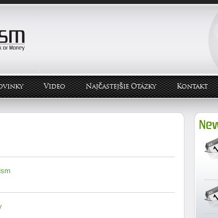
ovinky
Video
Najčastejšie Otázky
Kontakt
New
ism
y