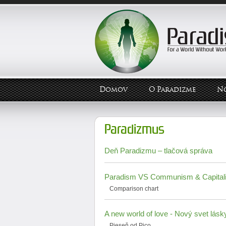
Domov
O Paradizme
N
Paradizmus
Deň Paradizmu – tlačová správa
Paradism VS Communism & Capital
Comparison chart
A new world of love - Nový svet lásk
Pieseň od Pico