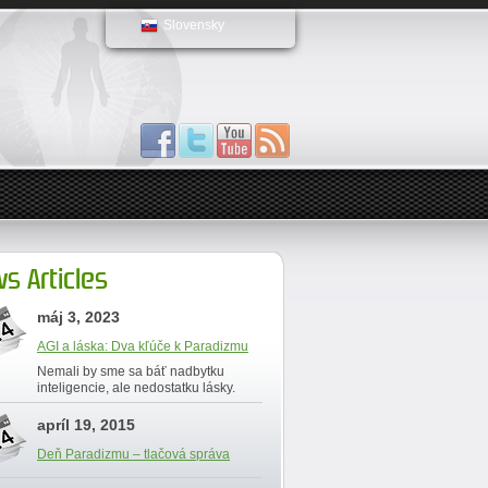
Slovensky
s Articles
máj 3, 2023
AGI a láska: Dva kľúče k Paradizmu
Nemali by sme sa báť nadbytku
inteligencie, ale nedostatku lásky.
apríl 19, 2015
Deň Paradizmu – tlačová správa