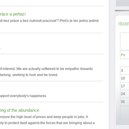
práce a peňazí
sti bez práce a bez nutnosti pracovať? Prečo je len jedno jediné
Novi
.
Po
f-interest. We are actually softwired to be empathic towards
3
belong, seeking to love and be loved.
10
17
24
support everybody's happiness.
31
ing of the abundance
ensure the high level of prices and keep people in jobs. A
 to protect itself against the forces that are bringing about a