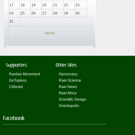
17
18
19
20
21
22
23
24
25
26
27
28
29
30
31
Archív
Supporters
Other Sites
Raelian Movement
Geniocracy
GoTopless
Rael-Science
Clitoraid
Rael News
Rael Africa
Scientific Design
Scientopolis
Facebook