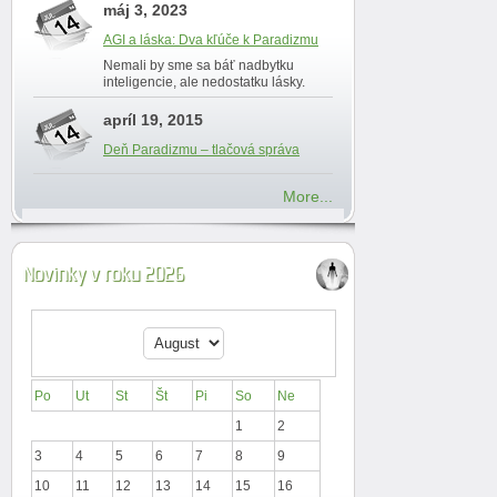
máj 3, 2023
AGI a láska: Dva kľúče k Paradizmu
Nemali by sme sa báť nadbytku
inteligencie, ale nedostatku lásky.
apríl 19, 2015
Deň Paradizmu – tlačová správa
More...
Novinky v roku 2026
Po
Ut
St
Št
Pi
So
Ne
1
2
3
4
5
6
7
8
9
10
11
12
13
14
15
16